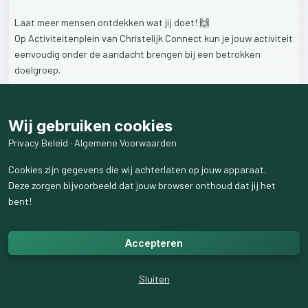
Laat
meer
mensen
ontdekken
wat
jij
doet!
🙌
Op
Activiteitenplein
van
Christelijk
Connect
kun
je
jouw
activiteit
eenvoudig
onder
de
aandacht
brengen
bij
een
betrokken
doelgroep.
Of
je
nu
een
hulporganisatie,
stichting
of
ondernemer
bent;
Jouw
initiatief
verdient
het
om
gezien
te
worden!
💬
Wij gebruiken cookies
Privacy Beleid
·
Algemene Voorwaarden
📣
Deel
wat
jij
organiseert
🤝
Verbind
mensen
met
jouw
missie
Cookies zijn gegevens die wij achterlaten op jouw apparaat.
📅
Vul
zalen
met
jouw
activiteit
Deze zorgen bijvoorbeeld dat jouw browser onthoud dat jij het
bent!
👉
Zet
vandaag
nog
jouw
activiteit
op
het
Activiteitenplein!
Accepteren
#activiteiten
#christelijkconnect
#eventsdelen
#workshops
#lezingen
#concerten
#retreat
#vrouwendag
#jongerenavond
#christelijkevents
#netwerk
#zichtbaarheid
#samenverbinden
Sluiten