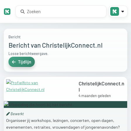
Bericht
Bericht van ChristelijkConnect.nl
Losse berichtweergave.
Tijdlijn
ChristelijkConnect.n
l
4 maanden geleden
Bewerkt
Organiseer
jij
workshops,
lezingen,
concerten,
open
dagen,
evenementen,
retraites,
vrouwendagen
of
jongerenavonden?