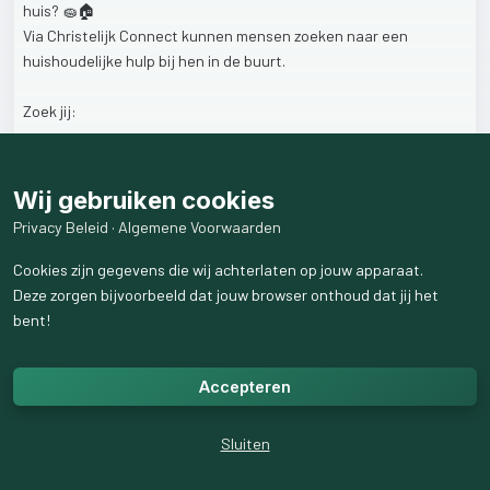
huis?
🧽🏠
Via
Christelijk
Connect
kunnen
mensen
zoeken
naar
een
huishoudelijke
hulp
bij
hen
in
de
buurt.
Zoek
jij:
💡
Flexibel
werk
📍
Bij
jou
in
de
buurt
Wij gebruiken cookies
🤝
Betekenisvol
contact
Privacy Beleid
·
Algemene Voorwaarden
👉
Maak
vandaag
nog
je
profiel
aan
en
laat
zien
dat
jij
Cookies zijn gegevens die wij achterlaten op jouw apparaat.
beschikbaar
bent!
Deze zorgen bijvoorbeeld dat jouw browser onthoud dat jij het
bent!
🔗
www.christelijkconnect.nl
Accepteren
#huishoudelijkehulp
#schoonmaken
#bijbaan
#werkgezocht
#christelijkconnect
Sluiten
10
weergaven