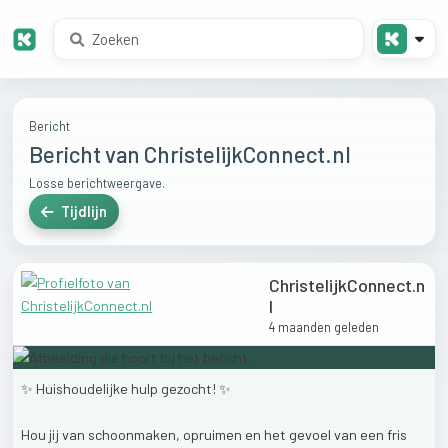
Bericht
Bericht van ChristelijkConnect.nl
Losse berichtweergave.
Tijdlijn
ChristelijkConnect.n
l
4 maanden geleden
✨
Huishoudelijke
hulp
gezocht!
✨
Hou
jij
van
schoonmaken,
opruimen
en
het
gevoel
van
een
fris