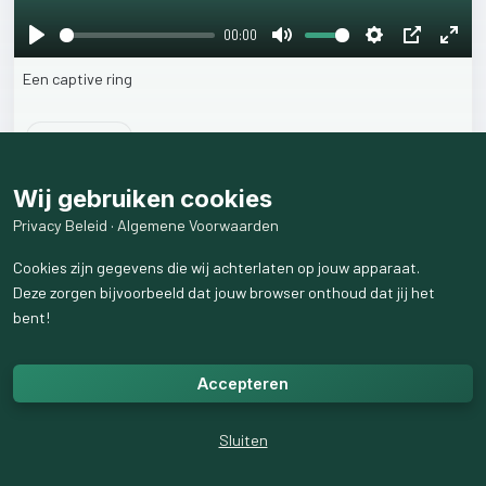
00:00
Play
Mute
Settings
PIP
Ente
Een
captive
ring
fulls
26
weergaven
Wij gebruiken cookies
Privacy Beleid
·
Algemene Voorwaarden
Cookies zijn gegevens die wij achterlaten op jouw apparaat.
Deze zorgen bijvoorbeeld dat jouw browser onthoud dat jij het
bent!
Accepteren
Sluiten