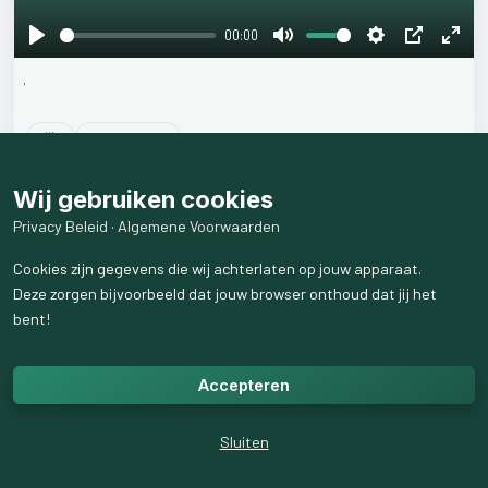
00:00
Play
Mute
Settings
PIP
Ente
.
fulls
1
like
36
weergaven
Wij gebruiken cookies
Privacy Beleid
·
Algemene Voorwaarden
Cookies zijn gegevens die wij achterlaten op jouw apparaat.
Deze zorgen bijvoorbeeld dat jouw browser onthoud dat jij het
bent!
Accepteren
Sluiten