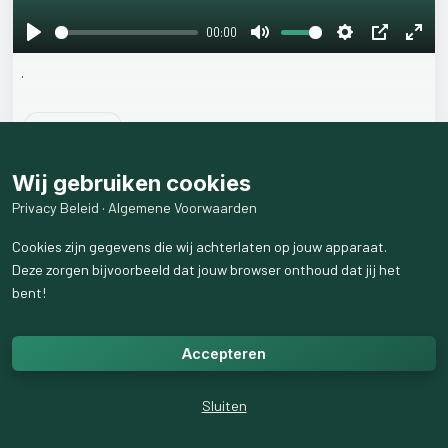
00:00
Play
Mute
Settings
PIP
Ente
.
fulls
29
weergaven
Wij gebruiken cookies
Privacy Beleid
·
Algemene Voorwaarden
Cookies zijn gegevens die wij achterlaten op jouw apparaat.
Deze zorgen bijvoorbeeld dat jouw browser onthoud dat jij het
bent!
Accepteren
Sluiten