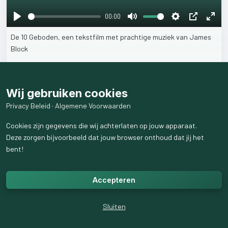
00:00
Play
Mute
Settings
PIP
Ente
De
10
Geboden,
een
tekstfilm
met
prachtige
muziek
van
James
fulls
Block
33
weergaven
Wij gebruiken cookies
Privacy Beleid
·
Algemene Voorwaarden
Cookies zijn gegevens die wij achterlaten op jouw apparaat.
Deze zorgen bijvoorbeeld dat jouw browser onthoud dat jij het
bent!
Accepteren
Sluiten