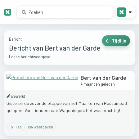
Bericht
Tijdlijn
Bericht van Bert van der Garde
Losse berichtweergave.
Bert van der Garde
4 maanden geleden
Bewerkt
Gisteren
de
zevende
etappe
van
het
Maarten
van
Rossumpad
gelopen!
Van
Lienden
naar
Wageningen,
het
was
prachtig!
3
like
s
135
weergaven