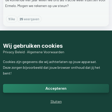
Ermelo.
Mogen
we
rekenen
op
uw
steun?
1
like
25
weergaven
Wij gebruiken cookies
Privacy Beleid
·
Algemene Voorwaarden
Cookies zijn gegevens die wij achterlaten op jouw apparaat.
Deze zorgen bijvoorbeeld dat jouw browser onthoud dat jij het
bent!
Accepteren
Sluiten