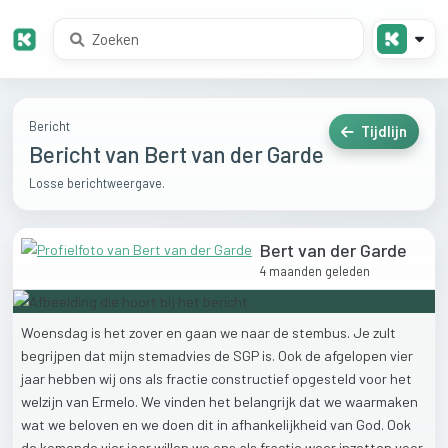
Bericht
Tijdlijn
Bericht van Bert van der Garde
Losse berichtweergave.
Bert van der Garde
4 maanden geleden
Woensdag
is
het
zover
en
gaan
we
naar
de
stembus.
Je
zult
begrijpen
dat
mijn
stemadvies
de
SGP
is.
Ook
de
afgelopen
vier
jaar
hebben
wij
ons
als
fractie
constructief
opgesteld
voor
het
welzijn
van
Ermelo.
We
vinden
het
belangrijk
dat
we
waarmaken
wat
we
beloven
en
we
doen
dit
in
afhankelijkheid
van
God.
Ook
de
komende
vier
jaar
willen
we
ons
als
fractie
weer
inzetten
voor