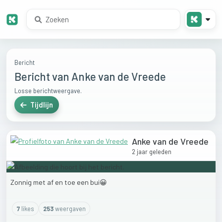
Bericht
Bericht van Anke van de Vreede
Losse berichtweergave.
Tijdlijn
Anke van de Vreede
2 jaar geleden
Zonnig
met
af
en
toe
een
bui😀
7
like
s
253
weergaven