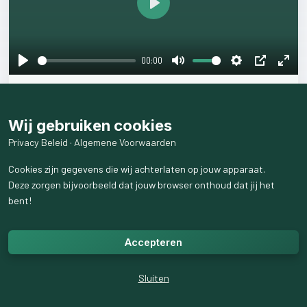
Play
00:00
Play
Mute
Settings
PIP
Ente
𝐒𝐨𝐦𝐦𝐢𝐠𝐞
𝐝𝐢𝐧𝐠𝐞𝐧
𝐳𝐨𝐮𝐝𝐞𝐧
𝐛𝐞𝐬𝐭
𝐰𝐚𝐭
𝐦𝐚𝐤𝐤𝐞𝐥𝐢𝐣𝐤𝐞𝐫
𝐦𝐨𝐠𝐞𝐧
𝐠𝐚𝐚𝐧!
fulls
Wij gebruiken cookies
angst#stress#spanning#gejaagd#onrust#onzekerheid#doorho
Privacy Beleid
·
Algemene Voorwaarden
llen#overleven#gespannen#piekeren#lusteloos#ontspannen#l
ekkerinjevel#genieten#regie#rust#zelfvertrouwen#blij#vreugd
Cookies zijn gegevens die wij achterlaten op jouw apparaat.
e#zorgeloos#emoties#aanstaan#ongelukkig#tobben#energie#
Deze zorgen bijvoorbeeld dat jouw browser onthoud dat jij het
relaxt#coaching#abcoaching#regieoverjeleven#grenzenaangev
bent!
en
Accepteren
5
like
s
483
weergaven
Sluiten