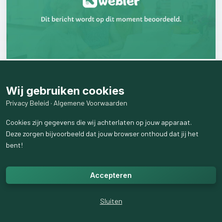
𝐄𝐫
𝐡𝐨𝐞𝐟𝐭
𝐦𝐚𝐚𝐫
𝐢𝐞𝐭𝐬
𝐭𝐞
𝐠𝐞𝐛𝐞𝐮𝐫𝐞𝐧
𝐨𝐟
𝐢𝐤
𝐳𝐢𝐭
𝐢𝐧
𝐞𝐞𝐧
𝐧𝐞𝐠𝐚𝐭𝐢𝐞𝐯𝐞
𝐬𝐩𝐢𝐫𝐚𝐚𝐥!
Wij gebruiken cookies
angst#stress#spanning#gejaagd#onrust#onzekerheid#doorho
Privacy Beleid
·
Algemene Voorwaarden
llen#overleven#gespannen#piekeren#lusteloos#ontspannen#l
ekkerinjevel#genieten#regie#rust#zelfvertrouwen#blij#vreugd
Cookies zijn gegevens die wij achterlaten op jouw apparaat.
e#zorgeloos#emoties#aanstaan#ongelukkig#tobben#energie#
Deze zorgen bijvoorbeeld dat jouw browser onthoud dat jij het
relaxt#coaching#abcoaching#regieoverjeleven#grenzenaangev
bent!
en
143
weergaven
Accepteren
Sluiten