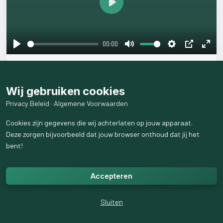
Play
00:00
Play
Mute
Settings
PIP
Ente
''
𝐃𝐢𝐭
𝐡𝐞𝐛
𝐢𝐤
𝐧𝐨𝐠
𝐧𝐨𝐨𝐢𝐭
𝐠𝐞𝐡𝐨𝐨𝐫𝐝!'',
𝐡𝐨𝐨𝐫𝐝𝐞
𝐢𝐤
𝐯𝐚𝐧
𝟏
𝐯𝐚𝐧
𝐦𝐢𝐣𝐧
𝐤𝐥𝐚𝐧𝐭𝐞𝐧..
fulls
#klanten#hulpverlening#langetijd#zat#verhaal#nogéénkeerpr
oberen#nognooitgehoord#focus#invloed#geeninvloed#verkeer
Wij gebruiken cookies
defocus#coaching#abcoaching#perspectief#doorgaan#doorze
Privacy Beleid
·
Algemene Voorwaarden
tten#denken#groei#rust#vertrouwen
Cookies zijn gegevens die wij achterlaten op jouw apparaat.
Deze zorgen bijvoorbeeld dat jouw browser onthoud dat jij het
5
like
s
439
weergaven
bent!
Accepteren
Sluiten