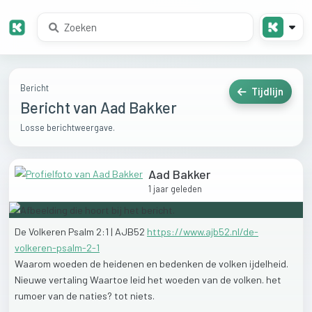
Bericht
Tijdlijn
Bericht van Aad Bakker
Losse berichtweergave.
Aad Bakker
1 jaar geleden
De
Volkeren
Psalm
2:1
|
AJB52
https://www.ajb52.nl/de-
volkeren-psalm-2-1
Waarom
woeden
de
heidenen
en
bedenken
de
volken
ijdelheid.
Nieuwe
vertaling
Waartoe
leid
het
woeden
van
de
volken.
het
rumoer
van
de
naties?
tot
niets.