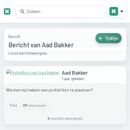
Bericht
Tijdlijn
Bericht van Aad Bakker
Losse berichtweergave.
Aad Bakker
1 jaar geleden
Wie
kan
mij
helpen
een
profiel
foto
te
plaatsen?
1
like
137
weergaven
3
reactie
s
weergeven