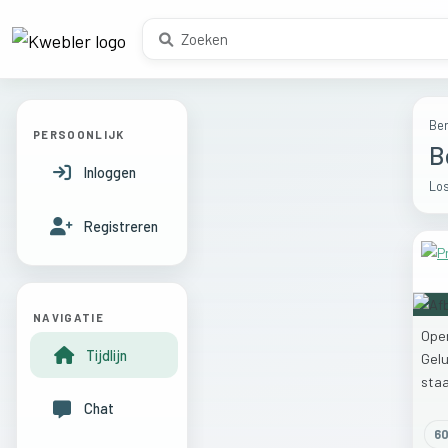
Ber
PERSOONLIJK
B
Inloggen
Los
Registreren
NAVIGATIE
Ope
Tijdlijn
Gel
sta
Chat
6