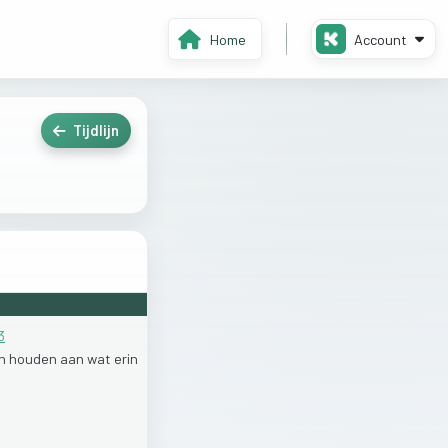
Home
Account
Tijdlijn
3
ch
houden
aan
wat
erin