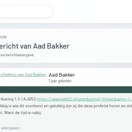
icht
ericht van Aad Bakker
se berichtweergave.
Aad Bakker
1 jaar geleden
nbaring
1:3.
|
AJB52
https://www.ajb52.nl/openbaring1-1/openbaring-1-
ukkig
is
wie
dit
voorleest
en
gelukkig
zijn
zij
die
deze
profetie
horen
en
zi
at.
Want
de
tijd
is
nabij.
0
weergaven