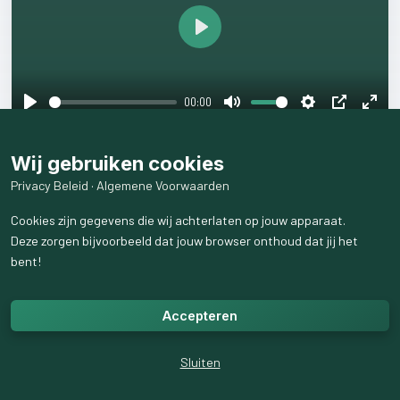
Play
00:00
Play
Mute
Settings
PIP
Ente
Koop
deze
leuke
christelijke
shirts
nu
op:
fulls
Wij gebruiken cookies
https://www.etsy.com/nl/shop/SavedByTheMostHigh
Privacy Beleid
·
Algemene Voorwaarden
#christelijkekleding
#christelijkestartup
#christelijketshirts
Cookies zijn gegevens die wij achterlaten op jouw apparaat.
Deze zorgen bijvoorbeeld dat jouw browser onthoud dat jij het
1
like
309
weergaven
bent!
Accepteren
Sluiten