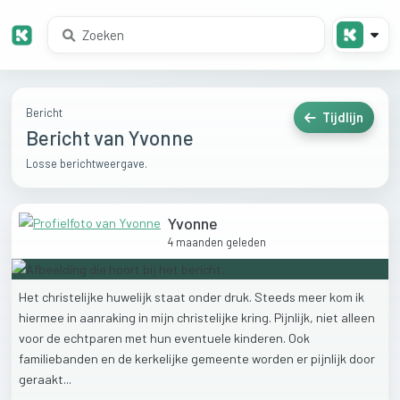
Bericht
Tijdlijn
Bericht van Yvonne
Losse berichtweergave.
Yvonne
4 maanden geleden
Het
christelijke
huwelijk
staat
onder
druk.
Steeds
meer
kom
ik
hiermee
in
aanraking
in
mijn
christelijke
kring.
Pijnlijk,
niet
alleen
voor
de
echtparen
met
hun
eventuele
kinderen.
Ook
familiebanden
en
de
kerkelijke
gemeente
worden
er
pijnlijk
door
geraakt...