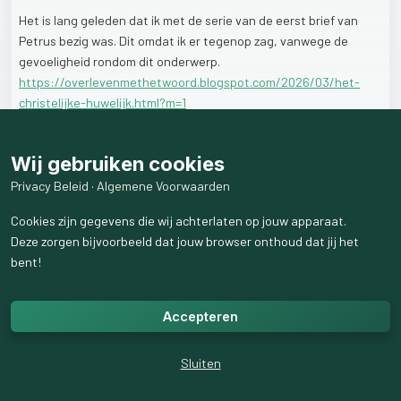
Het
is
lang
geleden
dat
ik
met
de
serie
van
de
eerst
brief
van
Petrus
bezig
was.
Dit
omdat
ik
er
tegenop
zag,
vanwege
de
gevoeligheid
rondom
dit
onderwerp.
https://overlevenmethetwoord.blogspot.com/2026/03/het-
christelijke-huwelijk.html?m=1
34
weergaven
Wij gebruiken cookies
Privacy Beleid
·
Algemene Voorwaarden
Cookies zijn gegevens die wij achterlaten op jouw apparaat.
Deze zorgen bijvoorbeeld dat jouw browser onthoud dat jij het
bent!
Accepteren
Sluiten