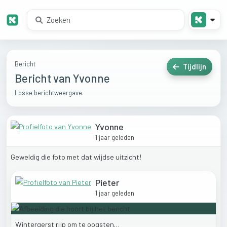
Bericht
Tijdlijn
Bericht van Yvonne
Losse berichtweergave.
Yvonne
1 jaar geleden
Geweldig
die
foto
met
dat
wijdse
uitzicht!
Pieter
1 jaar geleden
Wintergerst
rijp
om
te
oogsten…