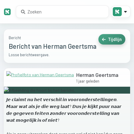
Bericht
Tijdlijn
Bericht van Herman Geertsma
Losse berichtweergave.
Herman Geertsma
1 jaar geleden
𝙅𝙚
𝙘𝙡𝙖𝙞𝙢𝙩
𝙣𝙪
𝙝𝙚𝙩
𝙫𝙚𝙧𝙨𝙘𝙝𝙞𝙡
𝙞𝙣
𝙫𝙤𝙤𝙧𝙤𝙣𝙙𝙚𝙧𝙨𝙩𝙚𝙡𝙡𝙞𝙣𝙜𝙚𝙣.
𝙈𝙖𝙖𝙧
𝙬𝙖𝙩
𝙖𝙡𝙨
𝙟𝙚
𝙙𝙞𝙚
𝙬𝙚𝙜
𝙡𝙖𝙖𝙩?
𝘿𝙪𝙨
𝙟𝙚
𝙠𝙞𝙟𝙠𝙩
𝙥𝙪𝙪𝙧
𝙣𝙖𝙖𝙧
𝙙𝙚
𝙜𝙚𝙜𝙚𝙫𝙚𝙣
𝙛𝙚𝙞𝙩𝙚𝙣
𝙯𝙤𝙣𝙙𝙚𝙧
𝙫𝙤𝙤𝙧𝙤𝙣𝙙𝙚𝙧𝙨𝙩𝙚𝙡𝙡𝙞𝙣𝙜
𝙫𝙖𝙣
𝙬𝙖𝙩
𝙢𝙤𝙜𝙚𝙡𝙞𝙟𝙠
𝙞𝙨
𝙤𝙛
𝙣𝙞𝙚𝙩?
Als
je
geen
uitspraken
doet
over
wat
wel
of
niet
kan
(dus
geen