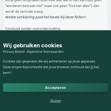
"wonderen
bestaan
niet"
maar
ook
geen
"God
kan
alles"),
dan
wordt
de
centrale
vraag:
𝘞𝘦𝘭𝘬𝘦
𝘷𝘦𝘳𝘬𝘭𝘢𝘳𝘪𝘯𝘨
𝘱𝘢𝘴𝘵
𝘩𝘦𝘵
𝘣𝘦𝘴𝘵𝘦
𝘣𝘪𝘫
𝘥𝘦𝘻𝘦
𝘧𝘦𝘪𝘵𝘦𝘯?
Conclusie
zonder
vooronderstelling:
De
fysieke
opstanding
biedt
de
meest
volledige
verklaring
voor
álle
bekende
feiten,
maar
is
ook
de
meest
buitengewone
Wij gebruiken cookies
verklaring.
De
alternatieve
verklaringen
passen
beter
binnen
wat
we
Privacy Beleid
·
Algemene Voorwaarden
gewend
zijn
van
menselijke
ervaringen,
maar
verklaren
feiten
Cookies zijn gegevens die wij achterlaten op jouw apparaat.
onvolledig
of
geforceerd.
Deze zorgen bijvoorbeeld dat jouw browser onthoud dat jij het
bent!
𝘌𝘦𝘯
𝘱𝘢𝘴𝘴𝘢𝘨𝘦
𝘶𝘪𝘵
𝘮𝘪𝘫𝘯
𝘨𝘦𝘴𝘱𝘳𝘦𝘬
𝘮𝘦𝘵
𝘊𝘩𝘢𝘵𝘎𝘗𝘛
𝘸𝘢𝘵
𝘶𝘪𝘵𝘦𝘪𝘯𝘥𝘦𝘭𝘪𝘫𝘬
𝘳𝘦𝘴𝘶𝘭𝘵𝘦𝘦𝘳𝘥𝘦
𝘪𝘯
𝘥𝘪𝘵
𝘣𝘰𝘦𝘬.
𝘎𝘳𝘢𝘵𝘪𝘴
𝘦𝘯
𝘷𝘳𝘪𝘫
𝘵𝘦
𝘥𝘰𝘸𝘯𝘭𝘰𝘢𝘥𝘦𝘯:
https://lnkd.in/eTE-2vXF
Accepteren
#Jezusleeft
#hoop
#leven
Sluiten
39
weergaven