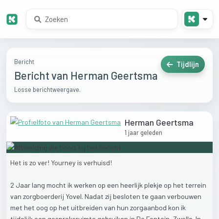
Bericht
Tijdlijn
Bericht van Herman Geertsma
Losse berichtweergave.
Herman Geertsma
1 jaar geleden
Het
is
zo
ver!
Yourney
is
verhuisd!
2
Jaar
lang
mocht
ik
werken
op
een
heerlijk
plekje
op
het
terrein
van
zorgboerderij
Yovel.
Nadat
zij
besloten
te
gaan
verbouwen
met
het
oog
op
het
uitbreiden
van
hun
zorgaanbod
kon
ik
tijdelijk
een
gespreksruimte
gebruiken
in
De
Fontein,
Zwolle.
In