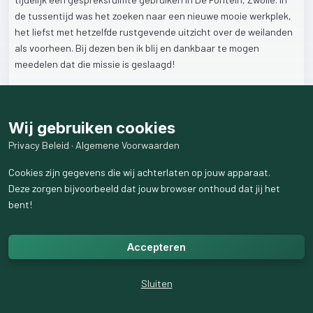
de
tussentijd
was
het
zoeken
naar
een
nieuwe
mooie
werkplek,
het
liefst
met
hetzelfde
rustgevende
uitzicht
over
de
weilanden
als
voorheen.
Bij
dezen
ben
ik
blij
en
dankbaar
te
mogen
meedelen
dat
die
missie
is
geslaagd!
Ik
heb
onderdak
gevonden
op
De
Kuiperkooi,
in
het
mooie
buitengebied
tussen
Hasselt
en
Rouveen.
Wij gebruiken cookies
Privacy Beleid
·
Algemene Voorwaarden
3
like
s
149
weergaven
Cookies zijn gegevens die wij achterlaten op jouw apparaat.
Deze zorgen bijvoorbeeld dat jouw browser onthoud dat jij het
bent!
Accepteren
Sluiten