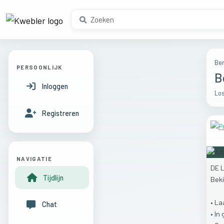
Ber
PERSOONLIJK
B
Inloggen
Los
Registreren
NAVIGATIE
DE
Tijdlijn
Bek
• L
Chat
• In