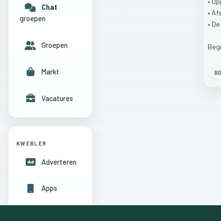
•
Op
Chat
•
Af
groepen
•
D
Groepen
Beg
Markt
8
Vacatures
KWEBLER
Adverteren
Apps
Hulpcentrum