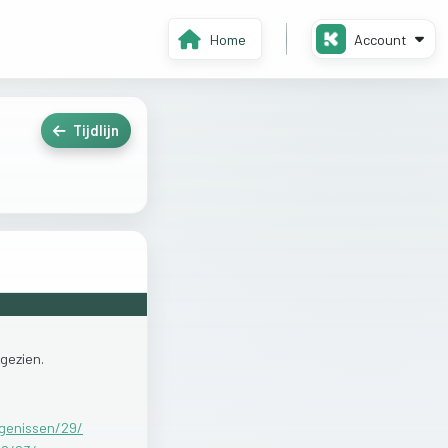
Home
Account
Tijdlijn
gezien.
igenissen/29/