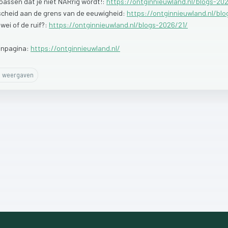
passen
dat
je
niet
NARrig
wordt!:
https://ontginnieuwland.nl/blogs-20
scheid
aan
de
grens
van
de
eeuwigheid:
https://ontginnieuwland.nl/bl
e
wei
of
de
ruif?:
https://ontginnieuwland.nl/blogs-2026/21/
inpagina:
https://ontginnieuwland.nl/
0
weergaven