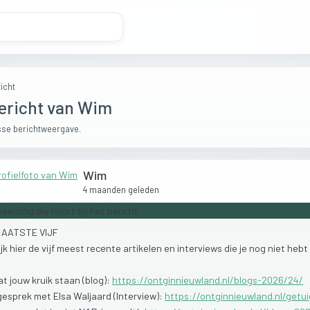
icht
ericht van Wim
se berichtweergave.
Wim
4 maanden geleden
LAATSTE
VIJF
ijk
hier
de
vijf
meest
recente
artikelen
en
interviews
die
je
nog
niet
hebt
aat
jouw
kruik
staan
(blog):
https://ontginnieuwland.nl/blogs-2026/24/
gesprek
met
Elsa
Waljaard
(Interview):
https://ontginnieuwland.nl/getu