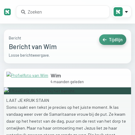
Bericht
Tijdlijn
Bericht van Wim
Losse berichtweergave.
Wim
4 maanden geleden
LAAT
JE
KRUIK
STAAN
Soms
raakt
een
tekst
je
precies
op
het
juiste
moment.
Ik
las
vandaag
weer
over
de
Samaritaanse
vrouw
bij
de
put.
Ze
kwam
daar
op
het
heetst
van
de
dag,
puur
om
de
rest
van
het
dorp
te
ontwijken.
Maar
na
haar
ontmoeting
met
Jezus
liet
ze
haar
waterkruik
gewoon
staan
en
rende
ze
weg.
Die
kruik
staat