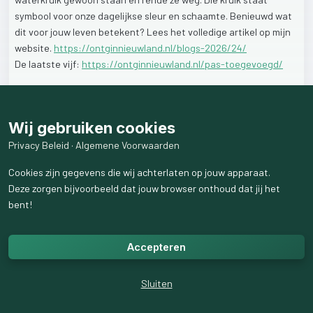
symbool
voor
onze
dagelijkse
sleur
en
schaamte.
Benieuwd
wat
dit
voor
jouw
leven
betekent?
Lees
het
volledige
artikel
op
mijn
website.
https://ontginnieuwland.nl/blogs-2026/24/
De
laatste
vijf:
https://ontginnieuwland.nl/pas-toegevoegd/
39
weergaven
Wij gebruiken cookies
Privacy Beleid
·
Algemene Voorwaarden
Cookies zijn gegevens die wij achterlaten op jouw apparaat.
Deze zorgen bijvoorbeeld dat jouw browser onthoud dat jij het
bent!
Accepteren
Sluiten