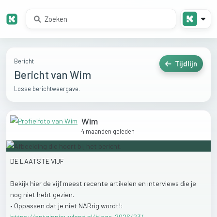
Bericht
Tijdlijn
Bericht van Wim
Losse berichtweergave.
Wim
4 maanden geleden
DE
LAATSTE
VIJF
Bekijk
hier
de
vijf
meest
recente
artikelen
en
interviews
die
je
nog
niet
hebt
gezien.
•
Oppassen
dat
je
niet
NARrig
wordt!:
https://ontginnieuwland.nl/blogs-2026/23/