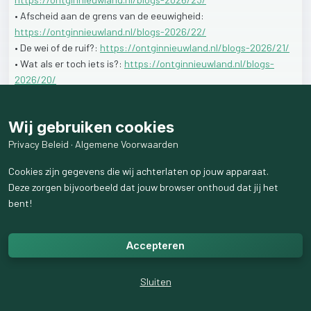
•
Afscheid
aan
de
grens
van
de
eeuwigheid:
https://ontginnieuwland.nl/blogs-2026/22/
•
De
wei
of
de
ruif?:
https://ontginnieuwland.nl/blogs-2026/21/
•
Wat
als
er
toch
iets
is?:
https://ontginnieuwland.nl/blogs-
2026/20/
•
Het
oude
ruwe
kruis:
https://ontginnieuwland.nl/blogs-
2026/19/
Wij gebruiken cookies
Beginpagina:
https://ontginnieuwland.nl/
Privacy Beleid
·
Algemene Voorwaarden
Cookies zijn gegevens die wij achterlaten op jouw apparaat.
1
like
27
weergaven
Deze zorgen bijvoorbeeld dat jouw browser onthoud dat jij het
bent!
Accepteren
Sluiten