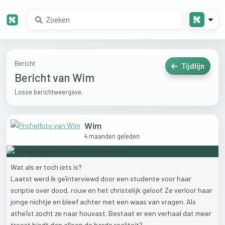
Bericht
Tijdlijn
Bericht van Wim
Losse berichtweergave.
Wim
4 maanden geleden
Wat
als
er
toch
iets
is?
Laatst
werd
ik
geïnterviewd
door
een
studente
voor
haar
scriptie
over
dood,
rouw
en
het
christelijk
geloof.
Ze
verloor
haar
jonge
nichtje
en
bleef
achter
met
een
waas
van
vragen.
Als
atheïst
zocht
ze
naar
houvast.
Bestaat
er
een
verhaal
dat
meer
troost
biedt
dan
alleen
de
harde
realiteit?