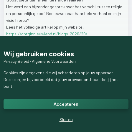
Het
werd
een
bijzonder
gesprek
over
het
verschil
tussen
religie
en
persoonlijk
geloof.
Benieuwd
naar
haar
hele
verhaal
en
mijn
visie
hierop?
Lees
het
volledige
artikel
op
mijn
website:
https://ontginnieuwland.nl/blogs-2026/20/
29
weergaven
Wij gebruiken cookies
Privacy Beleid
·
Algemene Voorwaarden
Cookies zijn gegevens die wij achterlaten op jouw apparaat.
Deze zorgen bijvoorbeeld dat jouw browser onthoud dat jij het
bent!
Accepteren
Sluiten