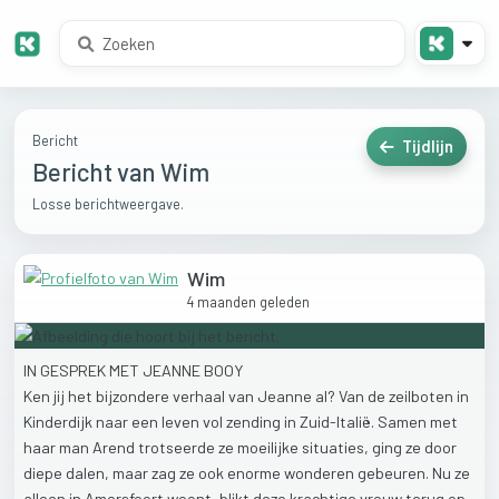
Bericht
Tijdlijn
Bericht van Wim
Losse berichtweergave.
Wim
4 maanden geleden
IN
GESPREK
MET
JEANNE
BOOY
Ken
jij
het
bijzondere
verhaal
van
Jeanne
al?
Van
de
zeilboten
in
Kinderdijk
naar
een
leven
vol
zending
in
Zuid-Italië.
Samen
met
haar
man
Arend
trotseerde
ze
moeilijke
situaties,
ging
ze
door
diepe
dalen,
maar
zag
ze
ook
enorme
wonderen
gebeuren.
Nu
ze
alleen
in
Amersfoort
woont,
blikt
deze
krachtige
vrouw
terug
op