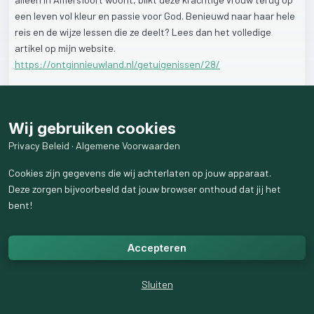
een
leven
vol
kleur
en
passie
voor
God.
Benieuwd
naar
haar
hele
reis
en
de
wijze
lessen
die
ze
deelt?
Lees
dan
het
volledige
artikel
op
mijn
website.
https://ontginnieuwland.nl/getuigenissen/28/
30
weergaven
Wij gebruiken cookies
Privacy Beleid
·
Algemene Voorwaarden
Cookies zijn gegevens die wij achterlaten op jouw apparaat.
Deze zorgen bijvoorbeeld dat jouw browser onthoud dat jij het
bent!
Accepteren
Sluiten