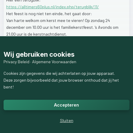
https://alltimers60plus.nl/index.php/terugblik/11/
Het
feest
is
nog
niet
ten
einde,
het
gaat
door:
Van
harte
welkom
om
kerst
mee
te
vieren!
Op
zondag
24
december
om
10.00
uur
is
het
familiekerstfeest.
’s
Avonds
om
21.00
uur
is
de
kerstnachtdienst.
Kruisweg
55
1436
CA
Aalsmeerderbrug
Wij gebruiken cookies
1
like
14
weergaven
Privacy Beleid
·
Algemene Voorwaarden
Cookies zijn gegevens die wij achterlaten op jouw apparaat.
Deze zorgen bijvoorbeeld dat jouw browser onthoud dat jij het
bent!
Accepteren
Sluiten