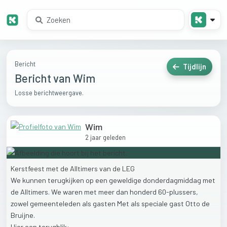
Bericht
Tijdlijn
Bericht van Wim
Losse berichtweergave.
Wim
2 jaar geleden
Kerstfeest
met
de
Alltimers
van
de
LEG
We
kunnen
terugkijken
op
een
geweldige
donderdagmiddag
met
de
Alltimers.
We
waren
met
meer
dan
honderd
60-plussers,
zowel
gemeenteleden
als
gasten
Met
als
speciale
gast
Otto
de
Bruijne.
Hier
een
terugblik: