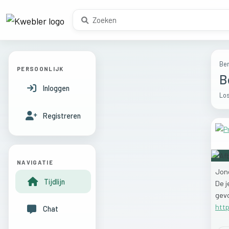
Ber
PERSOONLIJK
B
Inloggen
Los
Registreren
NAVIGATIE
Jon
Tijdlijn
De
gev
http
Chat