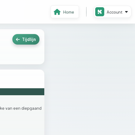
Home
Account
Tijdlijn
ake
van
een
diepgaand