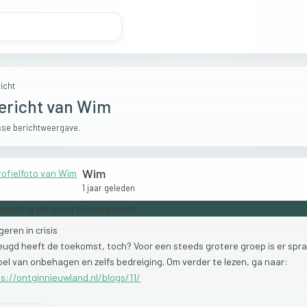
icht
ericht van Wim
se berichtweergave.
Wim
1 jaar geleden
geren
in
crisis
jeugd
heeft
de
toekomst,
toch?
Voor
een
steeds
grotere
groep
is
er
spr
oel
van
onbehagen
en
zelfs
bedreiging.
Om
verder
te
lezen,
ga
naar:
s://ontginnieuwland.nl/blogs/11/