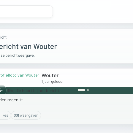
icht
ericht van Wouter
se berichtweergave.
Wouter
1 jaar geleden
Vorige
den
regen
✨
like
s
331
weergaven