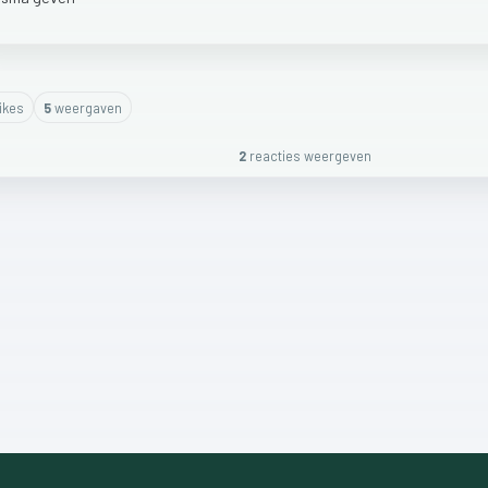
ike
s
5
weergaven
2
reactie
s
weergeven