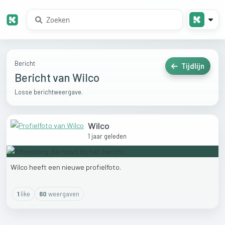
Bericht
Tijdlijn
Bericht van Wilco
Losse berichtweergave.
Wilco
1 jaar geleden
Wilco
heeft
een
nieuwe
profielfoto.
1
like
60
weergaven