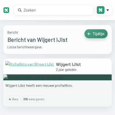
Bericht
Tijdlijn
Bericht van Wijgert IJlst
Losse berichtweergave.
Wijgert IJlst
2 jaar geleden
Wijgert
IJlst
heeft
een
nieuwe
profielfoto.
4
like
s
316
weergaven