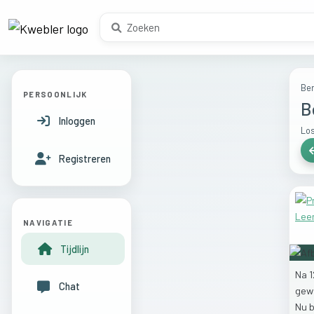
Ber
PERSOONLIJK
B
Inloggen
Los
Registreren
NAVIGATIE
Tijdlijn
Na
Chat
gew
Nu