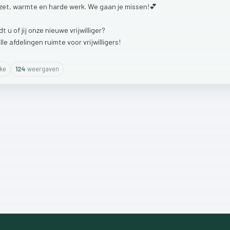
zet,
warmte
en
harde
werk.
We
gaan
je
missen!💕
dt
u
of
jij
onze
nieuwe
vrijwilliger?
lle
afdelingen
ruimte
voor
vrijwilligers!
ike
124
weergaven