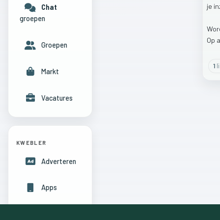
je
in
Chat
groepen
Wor
Op
a
Groepen
1
l
Markt
Vacatures
KWEBLER
Adverteren
Apps
Hulpcentrum