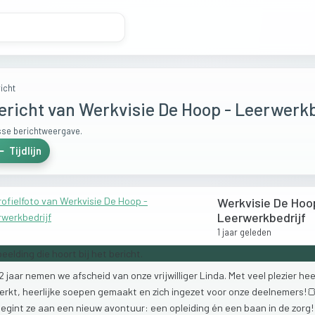
icht
ericht van Werkvisie De Hoop - Leerwerkb
se berichtweergave.
Tijdlijn
Werkvisie De Hoo
Leerwerkbedrijf
1 jaar geleden
12
jaar
nemen
we
afscheid
van
onze
vrijwilliger
Linda.
Met
veel
plezier
hee
erkt,
heerlijke
soepen
gemaakt
en
zich
ingezet
voor
onze
deelnemers!
begint
ze
aan
een
nieuw
avontuur:
een
opleiding
én
een
baan
in
de
zorg