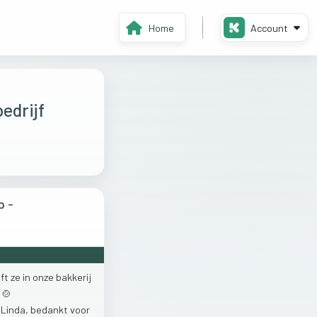
Home
Account
edrijf
p -
ft
ze
in
onze
bakkerij
🍲
!
Linda,
bedankt
voor