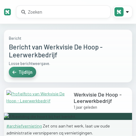
Bericht
Bericht van Werkvisie De Hoop -
Leerwerkbedrijf
Losse berichtweergave.
Tijdlijn
Werkvisie De Hoop -
Leerwerkbedrijf
1 jaar geleden
#archiefvernieting
Zet
ons
aan
het
werk,
laat
uw
oude
administratie
versnipperen
cq
vernietigingen.