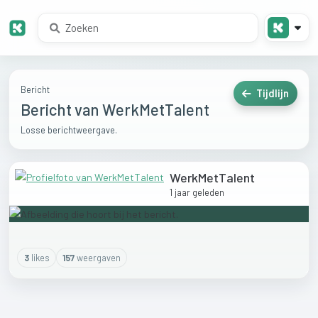
Bericht
Tijdlijn
Bericht van WerkMetTalent
Losse berichtweergave.
WerkMetTalent
1 jaar geleden
3
like
s
157
weergaven