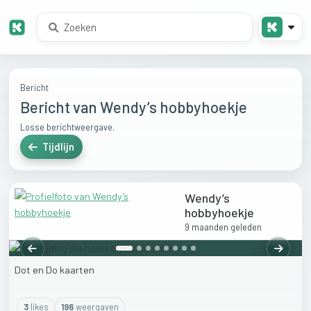
Bericht
Bericht van Wendy’s hobbyhoekje
Losse berichtweergave.
Tijdlijn
Wendy’s
hobbyhoekje
9 maanden geleden
Vorige
Volgen
Dot
en
Do
kaarten
3
like
s
196
weergaven