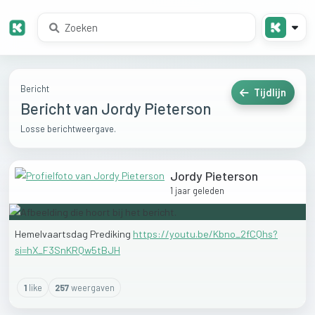
Bericht
Tijdlijn
Bericht van Jordy Pieterson
Losse berichtweergave.
Jordy Pieterson
1 jaar geleden
Hemelvaartsdag
Prediking
https://youtu.be/Kbno_2fCQhs?
si=hX_F3SnKRQw5tBJH
1
like
257
weergaven