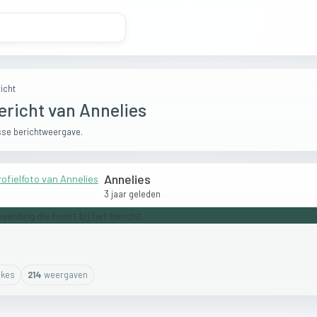
icht
ericht van Annelies
se berichtweergave.
Annelies
3 jaar geleden
ike
s
214
weergaven