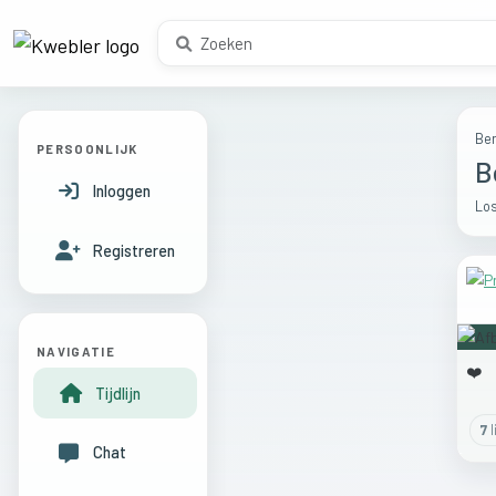
Ber
PERSOONLIJK
B
Inloggen
Los
Registreren
NAVIGATIE
❤️
Tijdlijn
7
l
Chat