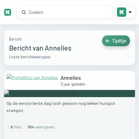
Bericht
Tijdlijn
Bericht van Annelies
Losse berichtweergave.
Annelies
3 jaar geleden
Op
de
eerste
lente
dag
toch
gewoon
nog
lekker
hutspot
stampot.
6
like
s
364
weergaven