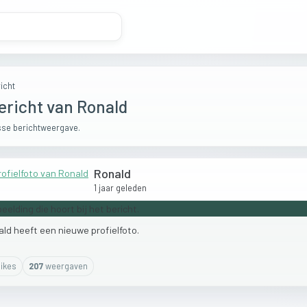
icht
ericht van Ronald
se berichtweergave.
Ronald
1 jaar geleden
ald
heeft
een
nieuwe
profielfoto.
ike
s
207
weergaven