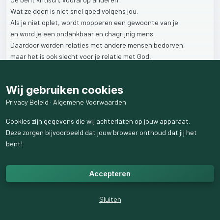
Wat
ze
doen
is
niet
snel
goed
volgens
jou.
Als
je
niet
oplet,
wordt
mopperen
een
gewoonte
van
je
en
word
je
een
ondankbaar
en
chagrijnig
mens.
Daardoor
worden
relaties
met
andere
mensen
bedorven,
maar
het
is
ook
slecht
voor
je
relatie
met
God,
want
blijkbaar
zie
je
niet
hoe
Hij
je
zegent.
Wij gebruiken cookies
→
God
wil
dat
we
onze
naasten
liefhebben,
dat
is
inclusief
degenen
waarop
we
zo
kritisch
zijn.
Privacy Beleid
·
Algemene Voorwaarden
Cookies zijn gegevens die wij achterlaten op jouw apparaat.
1
like
23
weergaven
Deze zorgen bijvoorbeeld dat jouw browser onthoud dat jij het
bent!
Accepteren
Sluiten