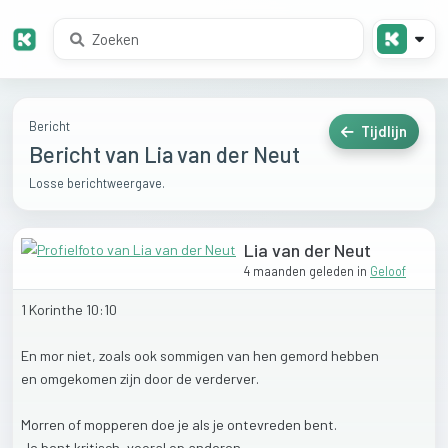
Bericht
Tijdlijn
Bericht van Lia van der Neut
Losse berichtweergave.
Lia van der Neut
4 maanden geleden
in
Geloof
1
Korinthe
10:10
En
mor
niet,
zoals
ook
sommigen
van
hen
gemord
hebben
en
omgekomen
zijn
door
de
verderver.
Morren
of
mopperen
doe
je
als
je
ontevreden
bent.
Je
bent
kritisch,
vooral
op
anderen.