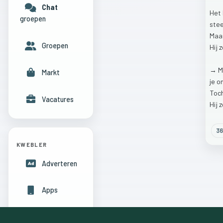
Chat
Het
groepen
ste
Maa
Groepen
Hij
z
→
M
Markt
je
o
Toc
Vacatures
Hij
z
36
KWEBLER
Adverteren
Apps
Hulpcentrum