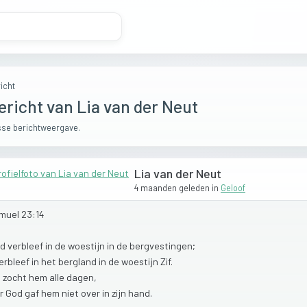
icht
ericht van Lia van der Neut
se berichtweergave.
Lia van der Neut
4 maanden geleden
in
Geloof
muel
23:14
id
verbleef
in
de
woestijn
in
de
bergvestingen;
erbleef
in
het
bergland
in
de
woestijn
Zif.
l
zocht
hem
alle
dagen,
r
God
gaf
hem
niet
over
in
zijn
hand.