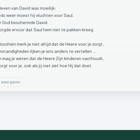
leven
van
David
was
moeilijk:
eds
weer
moest
hij
vluchten
voor
Saul.
r
God
beschermde
David.
orgde
ervoor
dat
Saul
hem
niet
te
pakken
kreeg.
isschien
merk
je
niet
altijd
dat
de
Heere
voor
je
zorgt,
mstandigheden
lijken
je
iets
anders
te
vertellen
…
h
mag
je
weten
dat
de
Heere
Zijn
kinderen
vasthoudt,
orgt
voor
je,
ook
als
jij
niet
ziet
hoe
Hij
dat
doet.
weergaven