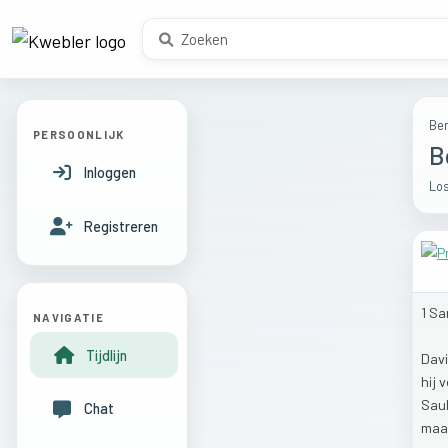
Ber
PERSOONLIJK
B
Inloggen
Los
Registreren
1
Sa
NAVIGATIE
Tijdlijn
Dav
hij
v
Sau
Chat
maa