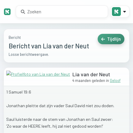
Bericht
Tijdlijn
Bericht van Lia van der Neut
Losse berichtweergave.
Lia van der Neut
4 maanden geleden
in
Geloof
1
Samuel
19:6
Jonathan
pleitte
dat
zijn
vader
Saul
David
niet
zou
doden.
Saul
luisterde
naar
de
stem
van
Jonathan
en
Saul
zwoer:
‘Zo
waar
de
HEERE
leeft,
hij
zal
niet
gedood
worden!’