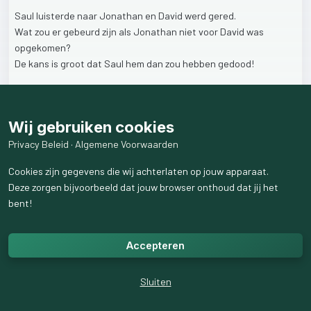
Saul
luisterde
naar
Jonathan
en
David
werd
gered.
Wat
zou
er
gebeurd
zijn
als
Jonathan
niet
voor
David
was
opgekomen?
De
kans
is
groot
dat
Saul
hem
dan
zou
hebben
gedood!
→
Als
jij
weet
dat
iemand
verkeerde
plannen
heeft,
wat
doe
je
dan?
Wij gebruiken cookies
Je
kunt
denken:
dat
is
niet
mijn
verantwoordelijkheid!
Maar
misschien
kun
jij
hem
op
andere
gedachten
brengen
...
Privacy Beleid
·
Algemene Voorwaarden
God
wil
dat
wij
elkaar,
wanneer
dat
nodig
is,
terechtwijzen.
Cookies zijn gegevens die wij achterlaten op jouw apparaat.
Deze zorgen bijvoorbeeld dat jouw browser onthoud dat jij het
1
like
49
weergaven
bent!
Accepteren
Sluiten