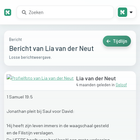
Bericht
Tijdlijn
Bericht van Lia van der Neut
Losse berichtweergave.
Lia van der Neut
4 maanden geleden
in
Geloof
1
Samuel
19:5
Jonathan
pleit
bij
Saul
voor
David:
‘Hij
heeft
zijn
leven
immers
in
de
waagschaal
gesteld
en
de
Filistijn
verslagen.
De
HEERE
heeft
voor
heel
Israël
een
grote
verlossing