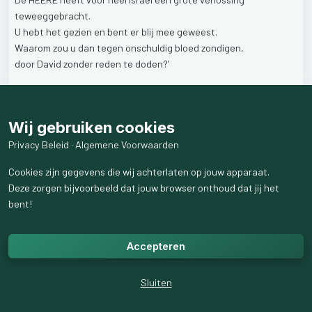
teweeggebracht.
U
hebt
het
gezien
en
bent
er
blij
mee
geweest.
Waarom
zou
u
dan
tegen
onschuldig
bloed
zondigen,
door
David
zonder
reden
te
doden?’
Jonathan
maakt
duidelijk
dat
God
hierbij
betrokken
is:
de
Heere
gaf
verlossing
door
David.
Wij gebruiken cookies
Wanneer
Saul
David
zou
doden,
zou
hij
daarmee
ook
zondigen
tegen
God.
Privacy Beleid
·
Algemene Voorwaarden
Cookies zijn gegevens die wij achterlaten op jouw apparaat.
→
Wanneer
jij
iemand
kwaad
doet,
zondig
je
ook
tegen
God.
Deze zorgen bijvoorbeeld dat jouw browser onthoud dat jij het
→
Je
hebt
Gods
zegen
als
je
goed
voor
je
naasten
bent.
bent!
34
weergaven
Accepteren
Sluiten