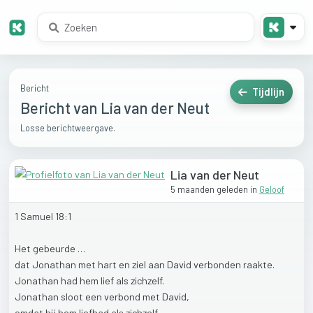
Bericht
Tijdlijn
Bericht van Lia van der Neut
Losse berichtweergave.
Lia van der Neut
5 maanden geleden
in
Geloof
1
Samuel
18:1
Het
gebeurde
…
dat
Jonathan
met
hart
en
ziel
aan
David
verbonden
raakte.
Jonathan
had
hem
lief
als
zichzelf.
Jonathan
sloot
een
verbond
met
David,
omdat
hij
hem
liefhad
als
zichzelf.