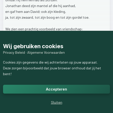
Jonathan
deed
zijn
mantel
af
die
hij
aanhad,
en
gaf
hem
aan
David;
ook
zijn
kleding,
ja,
tot
zijn
zwaard,
tot
zijn
boog
en
tot
zijn
gordel
toe.
We
zien
een
prachtig
voorbeeld
van
vriendschap:
Jonathan,
de
prins,
vindt
status
niet
belangrijk.
Zijn
beste
vriend
is
een
schaapherder
Wij gebruiken cookies
en
Jonathan
heeft
werkelijk
álles
voor
hem
over.
Privacy Beleid
·
Algemene Voorwaarden
→
Koester
ware
vriendschap
Cookies zijn gegevens die wij achterlaten op jouw apparaat.
door
niet
op
jezelf
maar
op
de
ander
gericht
te
zijn.
Deze zorgen bijvoorbeeld dat jouw browser onthoud dat jij het
bent!
51
weergaven
Accepteren
Sluiten