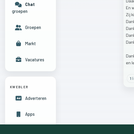
Daa
Chat
En
groepen
Zij
k
Dan
Groepen
Dan
Dan
Dan
Markt
Dan
Vacatures
en
l
1
l
KWEBLER
Adverteren
Apps
Hulpcentrum