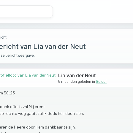
icht
ericht van Lia van der Neut
se berichtweergave.
Lia van der Neut
5 maanden geleden
in
Geloof
lm
50:23
dank
offert,
zal
Mij
eren;
de
rechte
weg
gaat,
zal
Ik
Gods
heil
doen
zien.
eren
de
Heere
door
Hem
dankbaar
te
zijn.