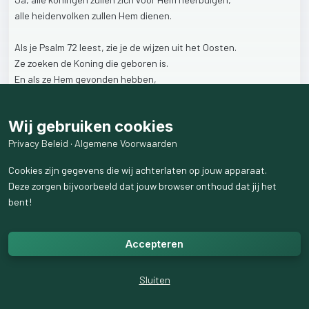
alle
heidenvolken
zullen
Hem
dienen.
Als
je
Psalm
72
leest,
zie
je
de
wijzen
uit
het
Oosten.
Ze
zoeken
de
Koning
die
geboren
is.
En
als
ze
Hem
gevonden
hebben,
buigen
ze
voor
de
Heere
Jezus
neer
en
aanbidden
Hem.
Ook
geven
ze
Hem
hun
schatten:
goud,
wierook
en
mirre.
Wij gebruiken cookies
Wil
je
Jezus
ook
een
schat
geven?
Privacy Beleid
·
Algemene Voorwaarden
Maak
je
dan
klein
voor
Hem,
door
voor
Hem
te
knielen
Cookies zijn gegevens die wij achterlaten op jouw apparaat.
en
geef
Hem
je
hart.
Deze zorgen bijvoorbeeld dat jouw browser onthoud dat jij het
bent!
3
like
s
264
weergaven
Accepteren
Sluiten