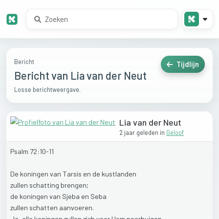
Bericht
Tijdlijn
Bericht van Lia van der Neut
Losse berichtweergave.
Lia van der Neut
2 jaar geleden
in
Geloof
Psalm
72:10-11
De
koningen
van
Tarsis
en
de
kustlanden
zullen
schatting
brengen;
de
koningen
van
Sjeba
en
Seba
zullen
schatten
aanvoeren.
Ja,
alle
koningen
zullen
zich
voor
Hem
neerbuigen,