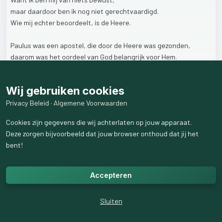
maar
daardoor
ben
ik
nog
niet
gerechtvaardigd.
Wie
mij
echter
beoordeelt,
is
de
Heere.
Paulus
was
een
apostel,
die
door
de
Heere
was
gezonden,
daarom
was
het
oordeel
van
God
belangrijk
voor
Hem.
Hij
was
niet
afhankelijk
van
de
goedkeuring
of
afkeuring
van
mensen,
Wij gebruiken cookies
maar
Paulus
werd
gerechtvaardigd
door
zijn
Opdrachtgever:
de
Heere!
Privacy Beleid
·
Algemene Voorwaarden
Cookies zijn gegevens die wij achterlaten op jouw apparaat.
Laten
wij
onze
voorgangers
minder
bekritiseren,
Deze zorgen bijvoorbeeld dat jouw browser onthoud dat jij het
maar
voor
hen
bidden
om
wijsheid
en
leiding
van
God.
bent!
58
weergaven
Accepteren
Sluiten