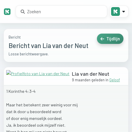
Bericht
Tijdlijn
Bericht van Lia van der Neut
Losse berichtweergave.
Lia van der Neut
9 maanden geleden
in
Geloof
1
Korinthe
4:3-4
Maar
het
betekent
zeer
weinig
voor
mij
dat
ik
door
u
beoordeeld
word
of
door
enig
menselijk
oordeel.
Ja,
ik
beoordeel
ook
mijzelf
niet.
Want
ik
ben
mij
van
niets
bewust,