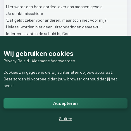
Hier
wordt
een
hard
oordeel
over
ons
mensen
geveld.
Je
denkt
misschien:
‘Dat
geldt
zeker
voor
anderen,
maar
toch
niet
voor
mij?!’
Helaas,
worden
hier
geen
uitzonderingen
gemaakt
...
Iedereen
staat
in
de
schuld
bij
God.
En
wij
kunnen
het
zelf
op
geen
enkele
manier
goedmaken.
Daarom
is
het
de
Heere
Zelf
Die
Zich
reddend
naar
ons
uitstrekt
Wij gebruiken cookies
in
Jezus,
Zijn
Zoon.
Privacy Beleid
·
Algemene Voorwaarden
3
like
s
157
weergaven
Cookies zijn gegevens die wij achterlaten op jouw apparaat.
Deze zorgen bijvoorbeeld dat jouw browser onthoud dat jij het
bent!
Accepteren
Sluiten