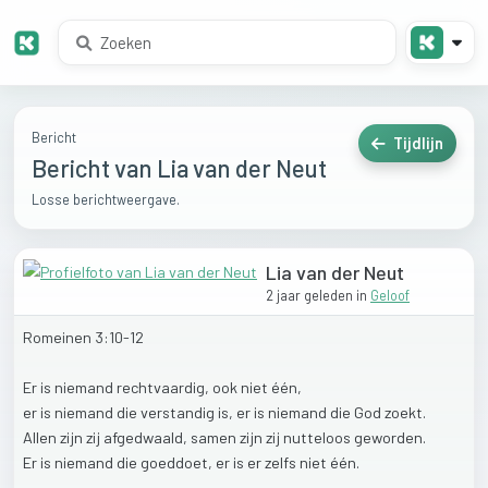
Bericht
Tijdlijn
Bericht van Lia van der Neut
Losse berichtweergave.
Lia van der Neut
2 jaar geleden
in
Geloof
Romeinen
3:10-12
Er
is
niemand
rechtvaardig,
ook
niet
één,
er
is
niemand
die
verstandig
is,
er
is
niemand
die
God
zoekt.
Allen
zijn
zij
afgedwaald,
samen
zijn
zij
nutteloos
geworden.
Er
is
niemand
die
goeddoet,
er
is
er
zelfs
niet
één.