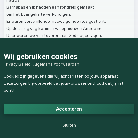
Barnabas
en
ik
hadden
een
rondreis
gemaakt
om
het
Evangelie
te
verkondigen.
Er
waren
verschillende
nieuwe
gemeentes
gesticht.
Op
de
terugweg
kwamen
we
opnieuw
in
Antiochië.
Daar
waren
we
van
tevoren
aan
God
opgedragen.
Want
van
Gods
genade
en
Zijn
zegen
zijn
we
allemaal
afhankelijk.
Wij gebruiken cookies
Nu
konden
we
vertellen
wat
er
allemaal
gebeurd
was.
Privacy Beleid
·
Algemene Voorwaarden
3
like
s
399
weergaven
Cookies zijn gegevens die wij achterlaten op jouw apparaat.
Deze zorgen bijvoorbeeld dat jouw browser onthoud dat jij het
1
reactie
weergeven
bent!
Accepteren
Sluiten