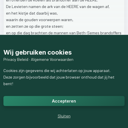
De
Levieten
namen
de
ark
van
de
HEERE
van
de
wagen
af,
en
het
kistje
dat
daarbij
was,
waarin
de
gouden
voorwerpen
waren,
en
zetten
ze
op
die
grote
steen;
en
op
die
dag
brachten
de
mannen
van
Beth-Semes
brandoffers
en
brachten
slachtoffers
voor
de
HEERE.
Wij gebruiken cookies
De
Heere
werd
met
offers
gedankt,
want
Hij
had
de
ark
van
het
verbond
teruggebracht.
Privacy Beleid
·
Algemene Voorwaarden
Cookies zijn gegevens die wij achterlaten op jouw apparaat.
→
Waarvoor
dank
jij
de
Heere?
Deze zorgen bijvoorbeeld dat jouw browser onthoud dat jij het
bent!
105
weergaven
Accepteren
Sluiten