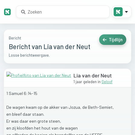
Bericht
Tijdlijn
Bericht van Lia van der Neut
Losse berichtweergave.
Lia van der Neut
1 jaar geleden
in
Geloof
1
Samuel
6:14-15
De
wagen
kwam
op
de
akker
van
Jozua,
de
Beth-Semiet,
en
bleef
daar
staan.
Er
was
daar
een
grote
steen,
en
zij
kloofden
het
hout
van
de
wagen
en
offerden
de
koeien
als
brandoffer
aan
de
HEERE.